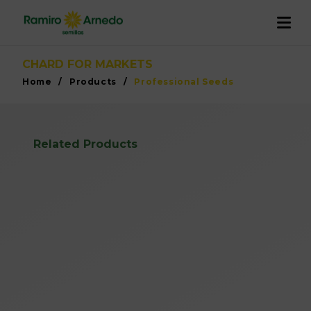
COMPANY
CHARD FOR MARKETS
Home
/
Products
/
Professional Seeds
PRODUCTS
Our Story
R&D
Related Products
QUALITY AND TRACEABILITY
Work with us
Projects
INTERNATIONALIZATION
ACTUALIDAD
CONTACT