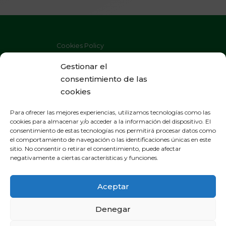
Cookies Policy
Privacy Policy
Gestionar el
consentimiento de las
Legal Warning
cookies
Para ofrecer las mejores experiencias, utilizamos tecnologías como las
cookies para almacenar y/o acceder a la información del dispositivo. El
consentimiento de estas tecnologías nos permitirá procesar datos como
GENERAL OFFICES
el comportamiento de navegación o las identificaciones únicas en este
sitio. No consentir o retirar el consentimiento, puede afectar
General Gallarza 38, section 21
negativamente a ciertas características y funciones.
265000 Calahorra - La Rioja
Spain - Tel. 941 131 250
Aceptar
ramiroarnedo@ramiroarnedo.com
Denegar