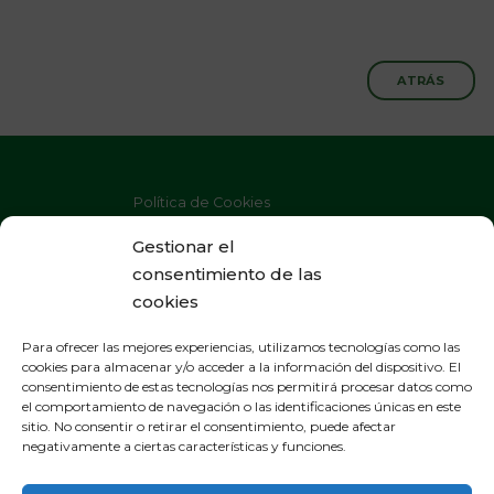
ATRÁS
Política de Cookies
Política de Privacidad
Gestionar el
consentimiento de las
Aviso Legal
cookies
Para ofrecer las mejores experiencias, utilizamos tecnologías como las
cookies para almacenar y/o acceder a la información del dispositivo. El
consentimiento de estas tecnologías nos permitirá procesar datos como
OFICINAS GENERALES
el comportamiento de navegación o las identificaciones únicas en este
sitio. No consentir o retirar el consentimiento, puede afectar
General Gallarza 38, apartado 21
negativamente a ciertas características y funciones.
265000 Calahorra - La Rioja