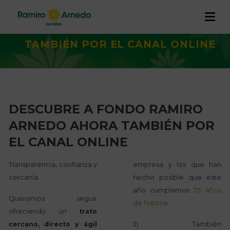
Inicio
/
Actualidad
/
DESCUBRE A
FONDO RAMIRO ARNEDO AHORA
TAMBIÉN POR EL CANAL ONLINE
EMPRESA
PRODUCTOS
Historia
I+D+I
DESCUBRE A FONDO RAMIRO
CALIDAD Y TRAZABILIDAD
Trabaja con nosotros
Proyectos
ARNEDO AHORA TAMBIÉN POR
RAMIRO ARNEDO EN EL MUNDO
EL CANAL ONLINE
ACTUALIDAD
Transparencia, confianza y
empresa y los que han
CONTACTO
cercanía.
hecho posible que este
año cumplamos
75 años
Queremos seguir
de historia
.
ofreciendo un
trato
cercano, directo y ágil
2) También