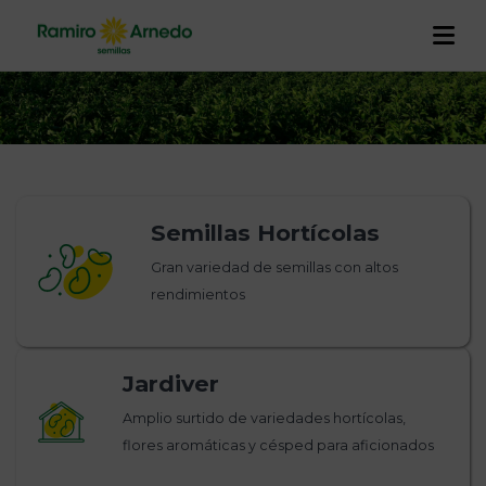
EMPRESA
EMPRESA
PRODUCTOS
Historia
I+D+I
CALIDAD Y TRAZABILIDAD
Semillas Hortícolas
Trabaja con nosotros
Proyectos
Gran variedad de semillas con altos
RAMIRO ARNEDO EN EL MUNDO
rendimientos
ACTUALIDAD
CONTACTO
Jardiver
Amplio surtido de variedades hortícolas,
flores aromáticas y césped para aficionados