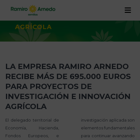
695.000 EUROS PARA PROYECTOS
DE INVESTIGACIÓN E INNOVACIÓN
AGRÍCOLA
EMPRESA
PRODUCTOS
Historia
I+D+I
LA EMPRESA RAMIRO ARNEDO
CALIDAD Y TRAZABILIDAD
Trabaja con nosotros
Proyectos
RECIBE MÁS DE 695.000 EUROS
RAMIRO ARNEDO EN EL MUNDO
PARA PROYECTOS DE
ACTUALIDAD
INVESTIGACIÓN E INNOVACIÓN
CONTACTO
AGRÍCOLA
El delegado territorial de
investigación aplicada son
Economía, Hacienda,
elementos fundamentales
Fondos Europeos, e
para continuar avanzando