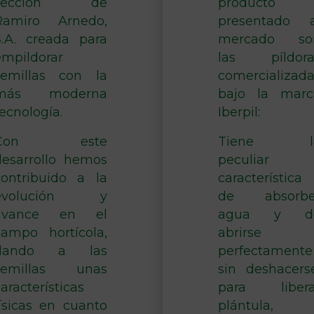
sección de
producto
Ramiro Arnedo,
presentado a
S.A. creada para
mercado so
empildorar
las píldora
semillas con la
comercializada
más moderna
bajo la marc
ecnología.
Iberpil:
Con este
Tiene l
desarrollo hemos
peculiar
contribuido a la
característica
evolución y
de absorbe
avance en el
agua y d
campo hortícola,
abrirse
dando a las
perfectamente
semillas unas
sin deshacerse
aracterísticas
para libera
físicas en cuanto
plántula,