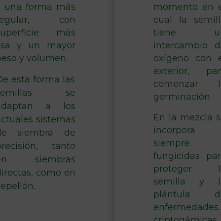
a una forma más
momento en e
regular, con
cual la semill
superficie más
tiene u
lisa y un mayor
intercambio d
peso y volumen.
oxígeno con e
exterior, par
De esta forma las
comenzar l
semillas se
germinación.
adaptan a los
En la mezcla s
actuales sistemas
incorpora
de siembra de
siempre
precisión, tanto
fungicidas par
en siembras
proteger l
directas, como en
semilla y l
.
cepellón
plántula d
enfermedades
criptogámicas,