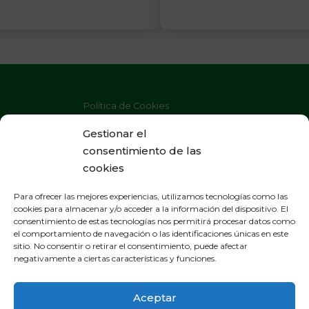
Política de Cookies
Política de Privacidad
Gestionar el
consentimiento de las
Aviso Legal
cookies
Para ofrecer las mejores experiencias, utilizamos tecnologías como las
cookies para almacenar y/o acceder a la información del dispositivo. El
consentimiento de estas tecnologías nos permitirá procesar datos como
OFICINAS GENERALES
el comportamiento de navegación o las identificaciones únicas en este
sitio. No consentir o retirar el consentimiento, puede afectar
General Gallarza 38, apartado 21
negativamente a ciertas características y funciones.
265000 Calahorra - La Rioja
España - Tel. 941 131 250
Aceptar
ramiroarnedo@ramiroarnedo.com