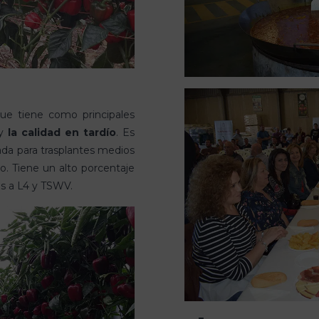
ue tiene como principales
y
la calidad en tardío
. Es
ada para trasplantes medios
so. Tiene un alto porcentaje
as a L4 y TSWV.