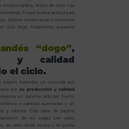
os medios-tardíos, frutos de color rojo
 silverelinas. Posee buena aptitud para
rojo, óptima conservación y excelente
n ciclo largo. Finalmente, presenta
landés “dogo”
,
ón y calidad
o el ciclo.
 pepino holandés ya conocida por
staca por
su producción y calidad
Presenta un sistema radicular fuerte,
 tolerancia a cabezas quemadas y sin
te y rebrote. Esta clase de pepino
miento de los cuajes con calor,
o, de color verde oscuro y sin punta