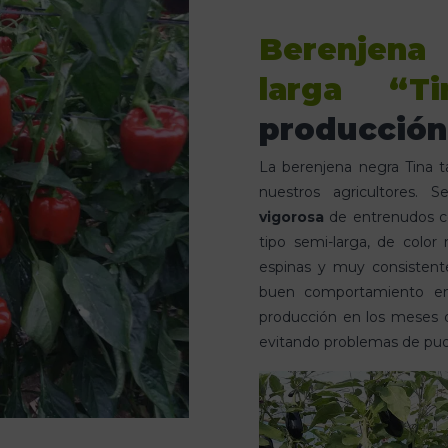
Berenjen
larga “Ti
producción
La berenjena negra Tina t
nuestros agricultores. 
vigorosa
de entrenudos co
tipo semi-larga, de color 
espinas y muy consistent
buen comportamiento en
producción en los meses de 
evitando problemas de pudr