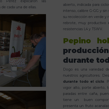
o Pérez explicaron las
abierto, indicada para cicl
s de cada una de ellas.
intenso, calibre G-GG y sin
su recolección en verde y 
rebrote, muy productivo e
resistencias L4 y TSWV.
Pepino ho
producci
durante tod
Dogo es una variedad de
nuestros agricultores. De
durante todo el ciclo
. 
vigor alto, porte abierto,
paradas entre caña, puen
tiene un buen comporta
presenta un fruto acanalad