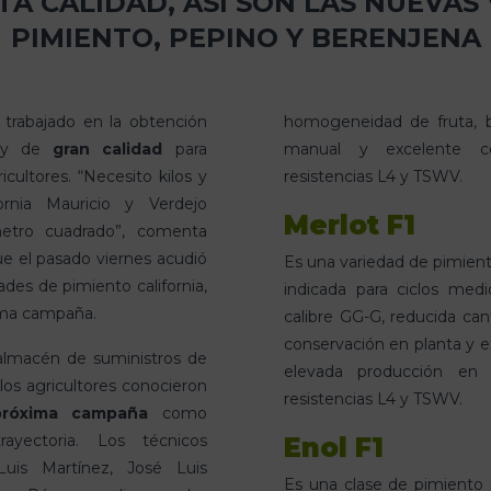
LTA CALIDAD, ASÍ SON LAS NUEVAS
PIMIENTO, PEPINO Y BERENJENA
 trabajado en la obtención
homogeneidad de fruta, 
y de
gran calidad
para
manual y excelente co
cultores. “Necesito kilos y
resistencias L4 y TSWV.
ornia Mauricio y Verdejo
Merlot F1
etro cuadrado”, comenta
que el pasado viernes acudió
Es una variedad de pimiento
des de pimiento california,
indicada para ciclos medio
xima campaña.
calibre GG-G, reducida can
conservación en planta y e
 almacén de suministros de
elevada producción en 
 los agricultores conocieron
resistencias L4 y TSWV.
próxima campaña
como
ayectoria. Los técnicos
Enol F1
Luis Martínez, José Luis
Es una clase de pimiento 