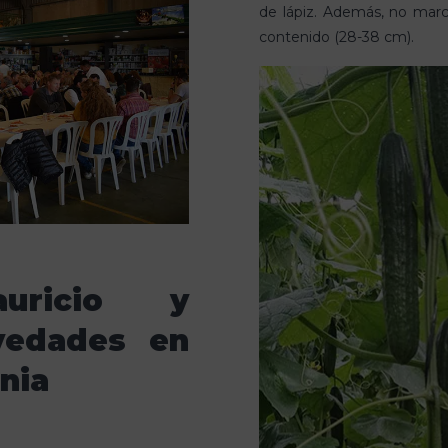
de lápiz. Además, no mar
contenido (28-38 cm).
auricio y
ovedades en
rnia