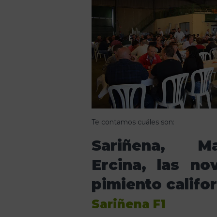
Te contamos cuáles son:
Sariñena, M
Ercina, las n
pimiento califo
Sariñena F1