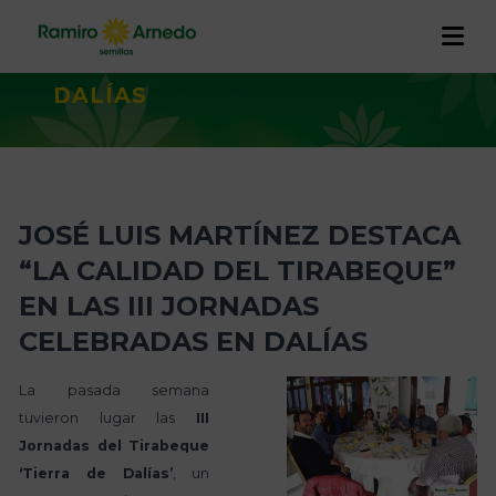
DEL TIRABEQUE” EN LAS III
JORNADAS CELEBRADAS EN
DALÍAS
EMPRESA
PRODUCTOS
Historia
I+D+I
JOSÉ LUIS MARTÍNEZ DESTACA
CALIDAD Y TRAZABILIDAD
Trabaja con nosotros
Proyectos
“LA CALIDAD DEL TIRABEQUE”
RAMIRO ARNEDO EN EL MUNDO
EN LAS III JORNADAS
ACTUALIDAD
CELEBRADAS EN DALÍAS
CONTACTO
La pasada semana
tuvieron lugar las
III
Jornadas del Tirabeque
‘Tierra de Dalías’
, un