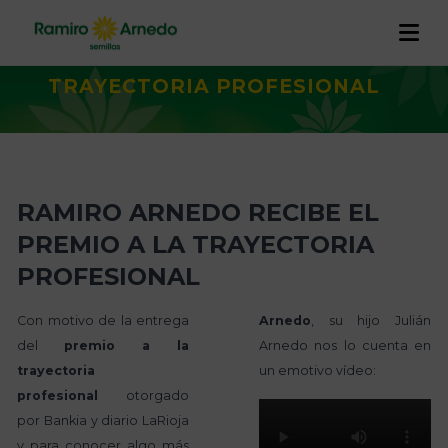
Inicio
/
Actualidad
/
RAMIRO
ARNEDO RECIBE EL PREMIO A LA
TRAYECTORIA PROFESIONAL
EMPRESA
PRODUCTOS
Historia
I+D+I
RAMIRO ARNEDO RECIBE EL
CALIDAD Y TRAZABILIDAD
Trabaja con nosotros
Proyectos
PREMIO A LA TRAYECTORIA
RAMIRO ARNEDO EN EL MUNDO
PROFESIONAL
ACTUALIDAD
Con motivo de la entrega
Arnedo
, su hijo Julián
CONTACTO
del
premio a la
Arnedo nos lo cuenta en
trayectoria
un emotivo vídeo:
profesional
otorgado
por Bankia y diario LaRioja
y para conocer algo más