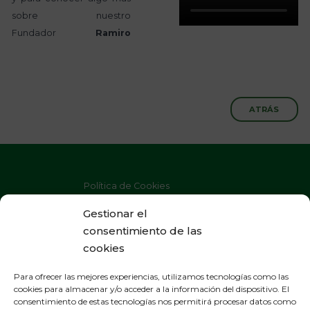
sobre nuestro
Fundador
Ramiro
ATRÁS
Política de Cookies
Política de Privacidad
Gestionar el
consentimiento de las
Aviso Legal
cookies
Para ofrecer las mejores experiencias, utilizamos tecnologías como las
cookies para almacenar y/o acceder a la información del dispositivo. El
consentimiento de estas tecnologías nos permitirá procesar datos como