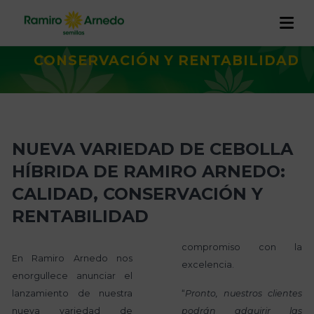
VARIEDAD DE CEBOLLA HÍBRIDA
DE RAMIRO ARNEDO: CALIDAD,
CONSERVACIÓN Y RENTABILIDAD
EMPRESA
PRODUCTOS
Historia
I+D+I
NUEVA VARIEDAD DE CEBOLLA
CALIDAD Y TRAZABILIDAD
Trabaja con nosotros
Proyectos
HÍBRIDA DE RAMIRO ARNEDO:
RAMIRO ARNEDO EN EL MUNDO
CALIDAD, CONSERVACIÓN Y
ACTUALIDAD
RENTABILIDAD
CONTACTO
compromiso con la
En Ramiro Arnedo nos
excelencia.
enorgullece anunciar el
lanzamiento de nuestra
“
Pronto, nuestros clientes
nueva variedad de
podrán adquirir las