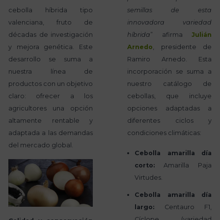
cebolla híbrida tipo
semillas de esta
valenciana, fruto de
innovadora variedad
décadas de investigación
híbrida
” afirma
Julián
y mejora genética. Este
Arnedo
, presidente de
desarrollo se suma a
Ramiro Arnedo. Esta
nuestra línea de
incorporación se suma a
productos con un objetivo
nuestro catálogo de
claro: ofrecer a los
cebollas, que incluye
agricultores una opción
opciones adaptadas a
altamente rentable y
diferentes ciclos y
adaptada a las demandas
condiciones climáticas:
del mercado global.
Cebolla amarilla día
corto:
Amarilla Paja
Virtudes.
Cebolla amarilla día
largo:
Centauro F1,
Cíclope (variedad