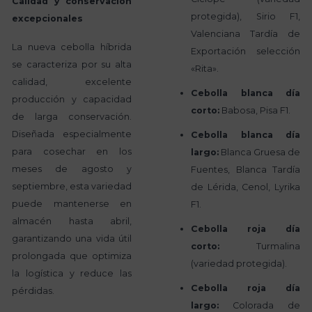
Calidad y conservación
protegida), Sirio F1,
excepcionales
Valenciana Tardía de
La nueva cebolla híbrida
Exportación selección
se caracteriza por su alta
«Rita».
calidad, excelente
Cebolla blanca día
producción y capacidad
corto:
Babosa, Pisa F1.
de larga conservación.
Diseñada especialmente
Cebolla blanca día
para cosechar en los
largo:
Blanca Gruesa de
meses de agosto y
Fuentes, Blanca Tardía
septiembre, esta variedad
de Lérida, Cenol, Lyrika
puede mantenerse en
F1.
almacén hasta abril,
Cebolla roja día
garantizando una vida útil
corto:
Turmalina
prolongada que optimiza
(variedad protegida).
la logística y reduce las
Cebolla roja día
pérdidas.
largo:
Colorada de