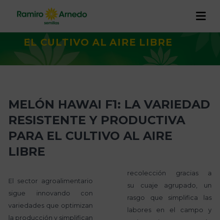
HAWAI F1: LA VARIEDAD
RESISTENTE Y PRODUCTIVA PARA
EL CULTIVO AL AIRE LIBRE
EMPRESA
PRODUCTOS
Historia
I+D+I
MELÓN HAWAI F1: LA VARIEDAD
CALIDAD Y TRAZABILIDAD
Trabaja con nosotros
Proyectos
RESISTENTE Y PRODUCTIVA
RAMIRO ARNEDO EN EL MUNDO
PARA EL CULTIVO AL AIRE
ACTUALIDAD
LIBRE
CONTACTO
recolección gracias a
El sector agroalimentario
su cuaje agrupado, un
sigue innovando con
rasgo que simplifica las
variedades que optimizan
labores en el campo y
la producción y simplifican