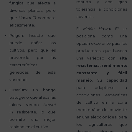
robusta y con gran
fúngica que afecta a
tolerancia a condiciones
diversas plantas, pero
adversas.
que
Hawai F1
combate
eficazmente.
El
Melón Hawai F1
se
Pulgón: Insecto que
posiciona como una
puede dañar los
opción excelente para los
cultivos, pero que es
productores que buscan
prevenido por las
una variedad con
alta
características
resistencia, rendimiento
genéticas de esta
constante y fácil
variedad.
manejo
. Su capacidad
para adaptarse a
Fusarium: Un hongo
condiciones específicas
patógeno que ataca las
de cultivo en la zona
raíces, siendo
Hawai
mediterránea lo convierte
F1
resistente, lo que
en una elección ideal para
permite una mejor
los agricultores que
sanidad en el cultivo.
desean ofrecer un