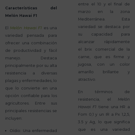
entre el 10 y el final de
Características del
marzo en la zona
Melón Hawai F1
Mediterránea. Esta
variedad se destaca por
El
Melón Hawai F1
es una
su capacidad para
variedad pensada para
alcanzar rápidamente
ofrecer una combinación
el brix comercial de la
de productividad y fácil
carne, que es firme y
manejo. Destaca
jugosa, con un color
principalmente por su alta
amarillo brillante y
resistencia a diversas
atractivo.
plagas y enfermedades, lo
que lo convierte en una
En términos de
opción confiable para los
resistencia, el
Melón
agricultores. Entre sus
Hawai F1
tiene una HR a
principales resistencias se
Fom 0,1 y un IR a Px 1,2,5,
incluyen:
3.5 y Ag, lo que significa
que es una variedad
Oídio: Una enfermedad