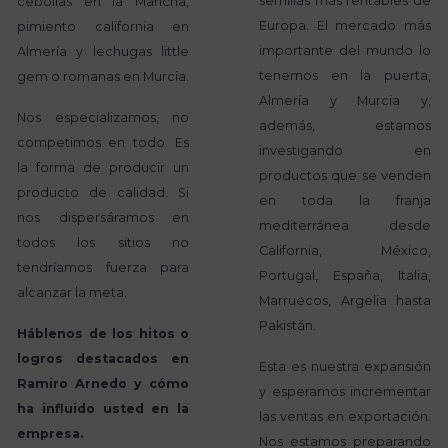
semillas más rentables de
cebollas en la Mancha,
Europa. El mercado más
pimiento california en
importante del mundo lo
Almería y lechugas little
tenemos en la puerta,
gem o romanas en Murcia.
Almería y Murcia y,
Nos especializamos, no
además, estamos
competimos en todo. Es
investigando en
la forma de producir un
productos que se venden
producto de calidad. Si
en toda la franja
nos dispersáramos en
mediterránea desde
todos los sitios no
California, México,
tendríamos fuerza para
Portugal, España, Italia,
alcanzar la meta.
Marruecos, Argelia hasta
Pakistán.
Háblenos de los hitos o
logros destacados en
Esta es nuestra expansión
Ramiro Arnedo y cómo
y esperamos incrementar
ha influido usted en la
las ventas en exportación.
empresa.
Nos estamos preparando