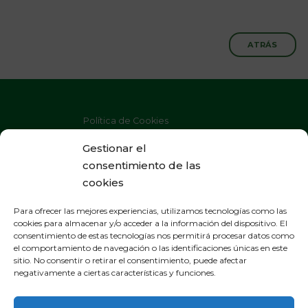
ATRÁS
Política de Cookies
Política de Privacidad
Gestionar el
consentimiento de las
Aviso Legal
cookies
Para ofrecer las mejores experiencias, utilizamos tecnologías como las
cookies para almacenar y/o acceder a la información del dispositivo. El
consentimiento de estas tecnologías nos permitirá procesar datos como
OFICINAS GENERALES
el comportamiento de navegación o las identificaciones únicas en este
sitio. No consentir o retirar el consentimiento, puede afectar
General Gallarza 38, apartado 21
negativamente a ciertas características y funciones.
265000 Calahorra - La Rioja
España - Tel. 941 131 250