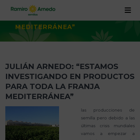
INVESTIGANDO EN PRODUCTOS
PARA TODA LA FRANJA
MEDITERRÁNEA”
EMPRESA
PRODUCTOS
Historia
I+D+I
JULIÁN ARNEDO: “ESTAMOS
CALIDAD Y TRAZABILIDAD
Trabaja con nosotros
Proyectos
INVESTIGANDO EN PRODUCTOS
RAMIRO ARNEDO EN EL MUNDO
PARA TODA LA FRANJA
ACTUALIDAD
MEDITERRÁNEA”
CONTACTO
las producciones de
semilla pero debido a las
últimas crisis mundiales
vamos a empezar a