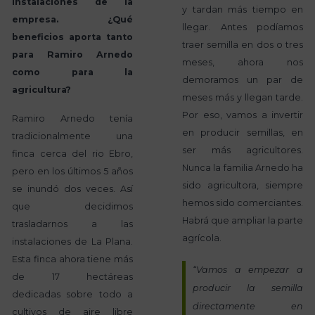
instalaciones de la
y tardan más tiempo en
empresa. ¿Qué
llegar. Antes podíamos
beneficios aporta tanto
traer semilla en dos o tres
para Ramiro Arnedo
meses, ahora nos
como para la
demoramos un par de
agricultura?
meses más y llegan tarde.
Por eso, vamos a invertir
Ramiro Arnedo tenía
en producir semillas, en
tradicionalmente una
ser más agricultores.
finca cerca del rio Ebro,
Nunca la familia Arnedo ha
pero en los últimos 5 años
sido agricultora, siempre
se inundó dos veces. Así
hemos sido comerciantes.
que decidimos
Habrá que ampliar la parte
trasladarnos a las
agrícola.
instalaciones de La Plana.
Esta finca ahora tiene más
“Vamos a empezar a
de 17 hectáreas
producir la semilla
dedicadas sobre todo a
directamente en
cultivos de aire libre