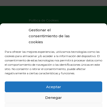
Política de Cookies
Política de Privacidad
Gestionar el
consentimiento de las
Aviso Legal
cookies
Para ofrecer las mejores experiencias, utilizamos tecnologías como las
cookies para almacenar y/o acceder a la información del dispositivo. El
consentimiento de estas tecnologías nos permitirá procesar datos como
OFICINAS GENERALES
el comportamiento de navegación o las identificaciones únicas en este
sitio. No consentir o retirar el consentimiento, puede afectar
General Gallarza 38, apartado 21
negativamente a ciertas características y funciones.
265000 Calahorra - La Rioja
España - Tel. 941 131 250
Aceptar
ramiroarnedo@ramiroarnedo.com
Denegar