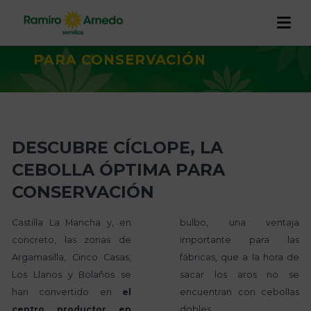
Inicio
/
Actualidad
/
DESCUBRE
CÍCLOPE, LA CEBOLLA ÓPTIMA
PARA CONSERVACIÓN
EMPRESA
PRODUCTOS
Historia
I+D+I
DESCUBRE CÍCLOPE, LA
CALIDAD Y TRAZABILIDAD
Trabaja con nosotros
Proyectos
CEBOLLA ÓPTIMA PARA
RAMIRO ARNEDO EN EL MUNDO
CONSERVACIÓN
ACTUALIDAD
Castilla La Mancha y, en
bulbo, una ventaja
CONTACTO
concreto, las zonas de
importante para las
Argamasilla, Cinco Casas,
fábricas, que a la hora de
Los Llanos y Bolaños se
sacar los aros no se
han convertido en
el
encuentran con cebollas
centro productor en
dobles.