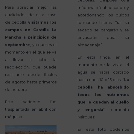
cebollas. Después otra
Para apreciar mejor las
máquina irá ahuecando y
cualidades de esta clase
acordonando los bulbos
de cebolla,
visitamos los
formando hileras. Tras su
campos de Castilla La
secado se cargarán y se
Mancha a principios de
envasarán para su
septiembre
, ya que es el
almacenaje”.
momento en el que se va
En esta finca, en el
a llevar a cabo la
momento de la visita, el
recolección, que puede
agua se había cortado
realizarse desde finales
hacía unos 10 o 15 días. “
La
de agosto hasta primeros
cebolla ha absorbido
de octubre.
todos los nutrientes
Esta variedad fue
que le quedan al cuello
trasplantada en abril con
y engorda
”, comenta
máquina.
Márquez.
En esta foto podemos