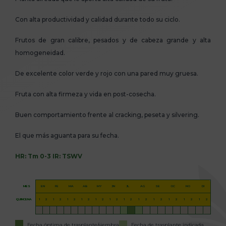
Con alta productividad y calidad durante todo su ciclo.
Frutos de gran calibre, pesados y de cabeza grande y alta
homogeneidad.
De excelente color verde y rojo con una pared muy gruesa.
Fruta con alta firmeza y vida en post-cosecha.
Buen comportamiento frente al cracking, peseta y silvering.
El que más aguanta para su fecha.
HR: Tm 0-3 IR: TSWV
MES
EN
FE
MA
AB
MY
JN
JL
AG
SE
OC
NO
DI
QUINCENA
1
2
1
2
1
2
1
2
1
2
1
2
1
2
1
2
1
2
1
2
1
2
1
2
Fecha óptima de trasplante/siembra
Fecha de trasplante indicada