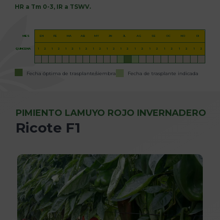
HR a Tm 0-3, IR a TSWV.
MES
EN
FE
MA
AB
MY
JN
JL
AG
SE
OC
NO
DI
QUINCENA
1
2
1
2
1
2
1
2
1
2
1
2
1
2
1
2
1
2
1
2
1
2
1
2
Fecha óptima de trasplante/siembra
Fecha de trasplante indicada
PIMIENTO LAMUYO ROJO INVERNADERO
Ricote F1