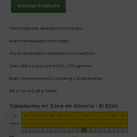
Solicitar Producto
Planta vigorosa, ideal para ciclos tardíos.
Buena sanidad para ciclos largos.
Alta productividad y calidad en los meses fríos.
Gran calibre y peso entre 500 y 700 gramos.
Buen comportamiento a cracking y las silverelinas.
HR a Tm: 0-3, IR a TSWV.
Trasplantes en Zona de Almería - El Ejido
MES
EN
FE
MA
AB
MY
JN
JL
AG
SE
OC
NO
DI
QUINCENA
1
2
1
2
1
2
1
2
1
2
1
2
1
2
1
2
1
2
1
2
1
2
1
2