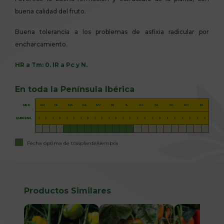
buena calidad del fruto.
Buena tolerancia a los problemas de asfixia radicular por
encharcamiento.
HR a Tm: 0. IR a Pc y N.
En toda la Península Ibérica
MES
EN
FE
MA
AB
MY
JN
JL
AG
SE
OC
NO
DI
QUINCENA
1
2
1
2
1
2
1
2
1
2
1
2
1
2
1
2
1
2
1
2
1
2
1
2
Fecha óptima de trasplante/siembra
Productos Similares