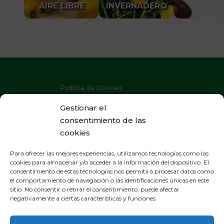
AIRE LIBRE
INVERNADERO
LIBRE
Política de Cookies
Política de Privacidad
Gestionar el
consentimiento de las
Aviso Legal
cookies
Para ofrecer las mejores experiencias, utilizamos tecnologías como las
cookies para almacenar y/o acceder a la información del dispositivo. El
consentimiento de estas tecnologías nos permitirá procesar datos como
OFICINAS GENERALES
el comportamiento de navegación o las identificaciones únicas en este
sitio. No consentir o retirar el consentimiento, puede afectar
General Gallarza 38, apartado 21
negativamente a ciertas características y funciones.
265000 Calahorra - La Rioja
España - Tel. 941 131 250