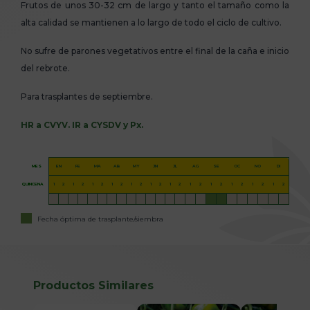
Frutos de unos 30-32 cm de largo y tanto el tamaño como la
alta calidad se mantienen a lo largo de todo el ciclo de cultivo.
No sufre de parones vegetativos entre el final de la caña e inicio
del rebrote.
Para trasplantes de septiembre.
HR a CVYV. IR a CYSDV y Px.
MES
EN
FE
MA
AB
MY
JN
JL
AG
SE
OC
NO
DI
QUINCENA
1
2
1
2
1
2
1
2
1
2
1
2
1
2
1
2
1
2
1
2
1
2
1
2
Fecha óptima de trasplante/siembra
Productos Similares