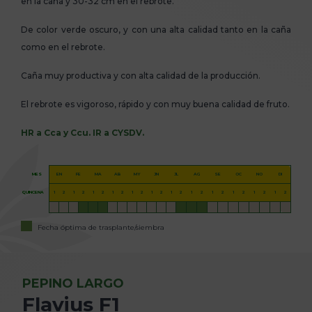
en la caña y 30-32 cm en el rebrote.
De color verde oscuro, y con una alta calidad tanto en la caña
como en el rebrote.
Caña muy productiva y con alta calidad de la producción.
El rebrote es vigoroso, rápido y con muy buena calidad de fruto.
HR a Cca y Ccu. IR a CYSDV.
MES
EN
FE
MA
AB
MY
JN
JL
AG
SE
OC
NO
DI
QUINCENA
1
2
1
2
1
2
1
2
1
2
1
2
1
2
1
2
1
2
1
2
1
2
1
2
Fecha óptima de trasplante/siembra
PEPINO LARGO
Flavius F1