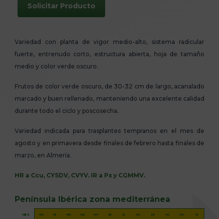
Solicitar Producto
Variedad con planta de vigor medio-alto, sistema radicular
fuerte, entrenudo corto, estructura abierta, hoja de tamaño
medio y color verde oscuro.
Frutos de color verde oscuro, de 30-32 cm de largo, acanalado
marcado y buen rellenado, manteniendo una excelente calidad
durante todo el ciclo y poscosecha.
Variedad indicada para trasplantes tempranos en el mes de
agosto y en primavera desde finales de febrero hasta finales de
marzo, en Almería.
HR a Ccu, CYSDV, CVYV. IR a Px y CGMMV.
Península Ibérica zona mediterránea
MES
EN
FE
MA
AB
MY
JN
JL
AG
SE
OC
NO
DI