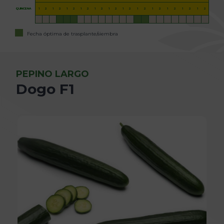
QUINCENA
1
2
1
2
1
2
1
2
1
2
1
2
1
2
1
2
1
2
1
2
1
2
1
2
Fecha óptima de trasplante/siembra
PEPINO LARGO
Dogo F1