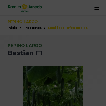
EMPRESA
PEPINO LARGO
Inicio
/
Productos
/
Semillas Profesionales
PRODUCTOS
Historia
I+D+I
PEPINO LARGO
CALIDAD Y TRAZABILIDAD
Trabaja con nosotros
Bastian F1
Proyectos
RAMIRO ARNEDO EN EL MUNDO
ACTUALIDAD
CONTACTO