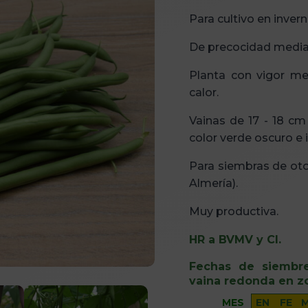
Para cultivo en inverna
De precocidad media
Planta con vigor m
calor.
Vainas de 17 - 18 c
color verde oscuro e 
Para siembras de ot
Almería).
Muy productiva.
HR a BVMV y CI.
Fechas de siembr
vaina redonda en zo
MES
EN
FE