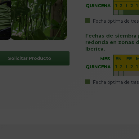
QUINCENA
1
2
1
2
1
Fecha óptima de tras
Fechas de siembra 
redonda en zonas de
Iberíca.
Solicitar Producto
MES
EN
FE
QUINCENA
1
2
1
2
1
Fecha óptima de tras