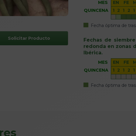
MES
EN
FE
QUINCENA
1
2
1
2
1
Fecha óptima de tras
Solicitar Producto
Fechas de siembre
redonda en zonas de
Ibérica.
MES
EN
FE
QUINCENA
1
2
1
2
1
Fecha óptima de tras
res