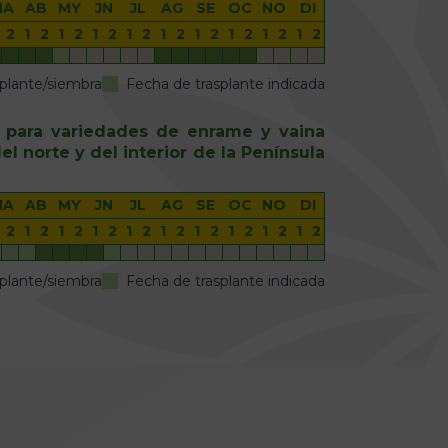
MA
AB
MY
JN
JL
AG
SE
OC
NO
DI
2
1
2
1
2
1
2
1
2
1
2
1
2
1
2
1
2
1
2
plante/siembra
Fecha de trasplante indicada
 para variedades de enrame y vaina
l norte y del interior de la Península
MA
AB
MY
JN
JL
AG
SE
OC
NO
DI
2
1
2
1
2
1
2
1
2
1
2
1
2
1
2
1
2
1
2
plante/siembra
Fecha de trasplante indicada