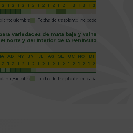
2
1
2
1
2
1
2
1
2
1
2
1
2
1
2
1
2
1
2
plante/siembra
Fecha de trasplante indicada
para variedades de mata baja y vaina
l norte y del interior de la Peninsula
MA
AB
MY
JN
JL
AG
SE
OC
NO
DI
2
1
2
1
2
1
2
1
2
1
2
1
2
1
2
1
2
1
2
plante/siembra
Fecha de trasplante indicada