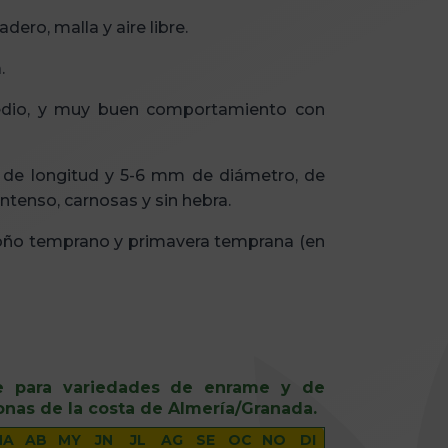
dero, malla y aire libre.
.
edio, y muy buen comportamiento con
m de longitud y 5-6 mm de diámetro, de
intenso, carnosas y sin hebra.
oño temprano y primavera temprana (en
e para variedades de enrame y de
nas de la costa de Almería/Granada.
MA
AB
MY
JN
JL
AG
SE
OC
NO
DI