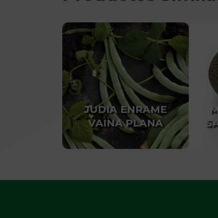
JUDIA ENRAME
M
VAINA PLANA
SA