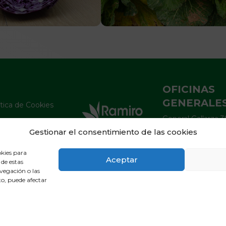
OFICINAS
GENERALE
ítica de Cookies
General Gallarza 3
ítica de Privacidad
265000 Calahorra 
Gestionar el consentimiento de las cookies
so Legal
España - Tel. 941 
okies para
ramiroarnedo@ra
Aceptar
 de estas
vegación o las
nto, puede afectar
Español