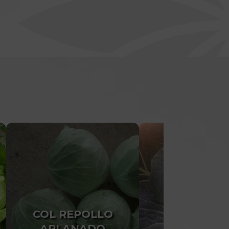
COL REPOLLO
COL REPO
APLANADO
REDOND